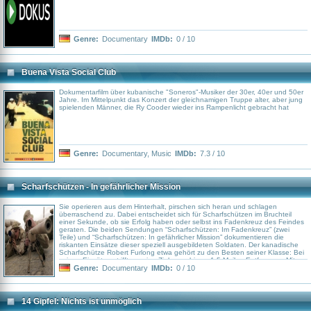
Genre:
Documentary
IMDb:
0 / 10
Buena Vista Social Club
Dokumentarfilm über kubanische "Soneros"-Musiker der 30er, 40er und 50er
Jahre. Im Mittelpunkt das Konzert der gleichnamigen Truppe alter, aber jung
spielenden Männer, die Ry Cooder wieder ins Rampenlicht gebracht hat
Genre:
Documentary
,
Music
IMDb:
7.3 / 10
Scharfschützen - In gefährlicher Mission
Sie operieren aus dem Hinterhalt, pirschen sich heran und schlagen
überraschend zu. Dabei entscheidet sich für Scharfschützen im Bruchteil
einer Sekunde, ob sie Erfolg haben oder selbst ins Fadenkreuz des Feindes
geraten. Die beiden Sendungen “Scharfschützen: Im Fadenkreuz” (zwei
Teile) und “Scharfschützen: In gefährlicher Mission” dokumentieren die
riskanten Einsätze dieser speziell ausgebildeten Soldaten. Der kanadische
Scharfschütze Robert Furlong etwa gehört zu den Besten seiner Klasse: Bei
seinen Einsätzen trifft er seine Ziele aus bis zu 1,5 Meilen Entfernung. Mit
aufwendig inszenierten Nachstellungen, 3D-Animationen sowie
Genre:
Documentary
IMDb:
0 / 10
Experteninterviews erläutern die Dokumentationen außerdem die Waffen,
Techniken und Taktiken dieser Spezialisten.
14 Gipfel: Nichts ist unmöglich