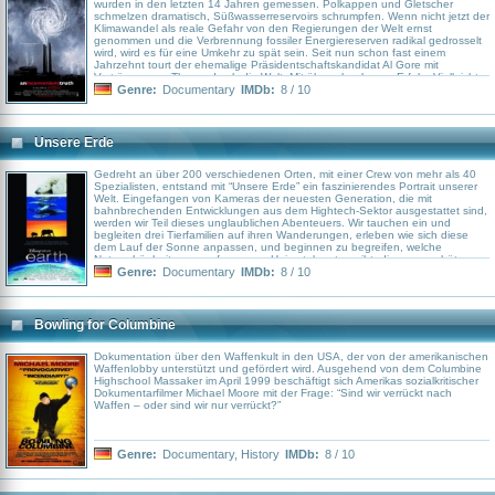
wurden in den letzten 14 Jahren gemessen. Polkappen und Gletscher
schmelzen dramatisch, Süßwasserreservoirs schrumpfen. Wenn nicht jetzt der
Klimawandel als reale Gefahr von den Regierungen der Welt ernst
genommen und die Verbrennung fossiler Energiereserven radikal gedrosselt
wird, wird es für eine Umkehr zu spät sein. Seit nun schon fast einem
Jahrzehnt tourt der ehemalige Präsidentschaftskandidat Al Gore mit
Vorträgen zum Thema durch die Welt. Mit überschaubarem Erfolg. Vielleicht
gelingt es ja dem Medium Film, die schlechte, doch ziemlich wichtige
Genre:
Documentary
IMDb:
8 / 10
Botschaft an den Mann zu bringen. Bei Bush wird's wohl nicht mehr helfen.
Unsere Erde
Gedreht an über 200 verschiedenen Orten, mit einer Crew von mehr als 40
Spezialisten, entstand mit “Unsere Erde” ein faszinierendes Portrait unserer
Welt. Eingefangen von Kameras der neuesten Generation, die mit
bahnbrechenden Entwicklungen aus dem Hightech-Sektor ausgestattet sind,
werden wir Teil dieses unglaublichen Abenteuers. Wir tauchen ein und
begleiten drei Tierfamilien auf ihren Wanderungen, erleben wie sich diese
dem Lauf der Sonne anpassen, und beginnen zu begreifen, welche
Naturschönheiten es auf unserem Heimatplaneten gibt, die es zu schützen
gilt.
Genre:
Documentary
IMDb:
8 / 10
Bowling for Columbine
Dokumentation über den Waffenkult in den USA, der von der amerikanischen
Waffenlobby unterstützt und gefördert wird. Ausgehend von dem Columbine
Highschool Massaker im April 1999 beschäftigt sich Amerikas sozialkritischer
Dokumentarfilmer Michael Moore mit der Frage: “Sind wir verrückt nach
Waffen – oder sind wir nur verrückt?”
Genre:
Documentary
,
History
IMDb:
8 / 10