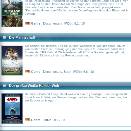
kleine Deutschland: Russland ist das mit Abstand größte Land der Erde. Von
Kaliningrad an der Ostsee bis zur Meerenge der Beringstraße sind 7.000
Kilometer Luftlinie zu überwinden. Das Team der vielfach preisgekrönten
"Deutschland von oben"-Serie hat eine Dauerflugreise über das Riesenreich
gewagt.
Genre:
Documentary
IMDb:
8.2 / 10
Die Mannschaft
Sie kamen, sie spielten, und sie wurden Weltmeister. Wie der große Traum
vom vierten Stern in Erfüllung ging und wie das DFB-Team sich durch das
Turnier der FIFA-Fußball Weltmeisterschaft 2014 in Brasilien gekämpft hat,
lassen die Bilder noch einmal Revue passieren.
Genre:
Documentary
,
Sport
IMDb:
6.6 / 10
Der größte Weiße Hai der Welt
Der kleine Badeort Amity Island wird von einem gefräßigen Hai heimgesucht,
bis sich ein Polizist, ein Meeresbiologe und ein alter Fischer aufmachen, ihn
zur Strecke zu bringen.
Genre:
IMDb:
8.1 / 10