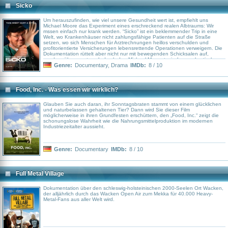
Sicko
Um herauszufinden, wie viel unsere Gesundheit wert ist, empfiehlt uns
Michael Moore das Experiment eines erschreckend realen Albtraums: Wir
mssen einfach nur krank werden. “Sicko” ist ein beklemmender Trip in eine
Welt, wo Krankenhäuser nicht zahlungsfähige Patienten auf die Straße
setzen, wo sich Menschen für Arztrechnungen heillos verschulden und
profitorientierte Versicherungen lebensrettende Operationen verweigern. Die
Dokumentation rüttelt aber nicht nur mit bewegenden Schicksalen auf,
sondern überzeugt auch durch den Michael Moore-typischen sarkastischen
Witz.
Genre:
Documentary
,
Drama
IMDb:
8 / 10
Food, Inc. - Was essen wir wirklich?
Glauben Sie auch daran, ihr Sonntagsbraten stammt von einem glücklichen
und naturbelassen gehaltenen Tier? Dann wird Sie dieser Film
möglicherweise in ihren Grundfesten erschüttern, den „Food, Inc.“ zeigt die
schonungslose Wahrheit wie die Nahrungsmittelproduktion im modernen
Industriezeitalter aussieht.
Genre:
Documentary
IMDb:
8 / 10
Full Metal Village
Dokumentation über den schleswig-holsteinischen 2000-Seelen Ort Wacken,
der alljährlich durch das Wacken Open Air zum Mekka für 40.000 Heavy-
Metal-Fans aus aller Welt wird.