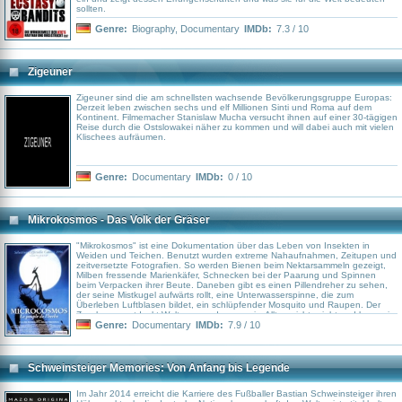
sollten.
Genre:
Biography
,
Documentary
IMDb:
7.3 / 10
Zigeuner
Zigeuner sind die am schnellsten wachsende Bevölkerungsgruppe Europas:
Derzeit leben zwischen sechs und elf Millionen Sinti und Roma auf dem
Kontinent. Filmemacher Stanislaw Mucha versucht ihnen auf einer 30-tägigen
Reise durch die Ostslowakei näher zu kommen und will dabei auch mit vielen
Klischees aufräumen.
Genre:
Documentary
IMDb:
0 / 10
Mikrokosmos - Das Volk der Gräser
"Mikrokosmos" ist eine Dokumentation über das Leben von Insekten in
Weiden und Teichen. Benutzt wurden extreme Nahaufnahmen, Zeitupen und
zeitversetzte Fotografien. So werden Bienen beim Nektarsammeln gezeigt,
Milben fressende Marienkäfer, Schnecken bei der Paarung und Spinnen
beim Verpacken ihrer Beute. Daneben gibt es einen Pillendreher zu sehen,
der seine Mistkugel aufwärts rollt, eine Unterwasserspinne, die zum
Überleben Luftblasen bildet, ein schlüpfender Mosquito und Raupen. Der
Zuschauer entdeckt Welten, von denen er im Alltag nichts sieht und kann ein
besseres Verständnis von der Natur entwickeln...
Genre:
Documentary
IMDb:
7.9 / 10
Schweinsteiger Memories: Von Anfang bis Legende
Im Jahr 2014 erreicht die Karriere des Fußballer Bastian Schweinsteiger ihren