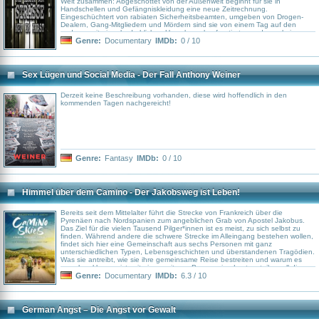
Welt zusammen: Abgeschottet von der Außenwelt beginnt für sie in
Handschellen und Gefängniskleidung eine neue Zeitrechnung.
Eingeschüchtert von rabiaten Sicherheitsbeamten, umgeben von Drogen-
Dealern, Gang-Mitgliedern und Mördern sind sie von einem Tag auf den
anderen mit einer bedrohlichen Umgebung konfrontiert, aus der es keinen
Fluchtweg gibt. Selbst hart gesottene Kriminelle schildern ihre erste Woche
Genre:
Documentary
IMDb:
0 / 10
hinter Gittern – nach Jahren noch – als die schlimmste überhaupt. „Das
Gesetz der Straße” zeigt die ungeschminkte, bedrückende und oft hoch
gefährliche Realität hinter Amerikas „schwedischen Gardinen”.
Sex Lügen und Social Media - Der Fall Anthony Weiner
Derzeit keine Beschreibung vorhanden, diese wird hoffendlich in den
kommenden Tagen nachgereicht!
Genre:
Fantasy
IMDb:
0 / 10
Himmel über dem Camino - Der Jakobsweg ist Leben!
Bereits seit dem Mittelalter führt die Strecke von Frankreich über die
Pyrenäen nach Nordspanien zum angeblichen Grab von Apostel Jakobus.
Das Ziel für die vielen Tausend Pilger*innen ist es meist, zu sich selbst zu
finden. Während andere die schwere Strecke im Alleingang bestehen wollen,
findet sich hier eine Gemeinschaft aus sechs Personen mit ganz
unterschiedlichen Typen, Lebensgeschichten und überstandenen Tragödien.
Was sie antreibt, wie sie ihre gemeinsame Reise bestreiten und warum es
manchmal besser ist, mit einer weiteren Person eine Last zu teilen, all dies
schildert die Dokumentation „Himmel über dem Camino“ von Noel Smyth und
Genre:
Documentary
IMDb:
6.3 / 10
Fergus Grady. Dokumentarfilm über sechs Pilger und Pilgerinnen, die den
Jakobsweg komplett ablaufen wollen.
German Angst – Die Angst vor Gewalt