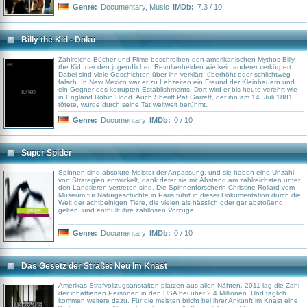
Genre:
Documentary
,
Music
IMDb:
7.3 / 10
Billy the Kid - Doku
Zahlreiche Bücher und Filme beschreiben den amerikanischen Mythos Billy
the Kid, der den jugendlichen Revolverhelden wie kein anderer verkörpert.
Dabei sind viele Geschichten über ihn verklärt, überhöht oder schlichtweg
falsch. In New Mexico war er zu Lebzeiten ein Freund der Kleinbauern und
ein Gegner des korrupten Establishments. Dort wird er bis heute verehrt wie
in England Robin Hood. Auch Sheriff Pat Garrett, der ihn am 14. Juli 1881
tötete, wurde durch seine Tat weltweit berühmt.
Genre:
Documentary
IMDb:
0 / 10
Super Spider
Spinnen sind absolute Meister der Anpassung, und sie haben eine Unzahl
von Strategien entwickelt, dank derer sie mit Abstand am zahlreichsten unter
den Landtieren vertreten sind. Die Spinnenforscherin Christine Rollard vom
Museum für Naturgeschichte in Paris führt in dieser Dokumentation durch die
Welt der achtbeinigen Tiere, die vielen als hässlich oder gar abstoßend
gelten, und enthüllt ihre zahllosen Vorzüge.
Genre:
Documentary
IMDb:
0 / 10
Das Gesetz der Straße: Neu Im Knast
Amerikas Strafvollzugsanstalten platzen aus allen Nähten. 2011 lag die Zahl
der inhaftierten Personen in den USA bei über 2,4 Millionen. Und täglich
kommen weitere dazu. Für die meisten bricht bei ihrer Ankunft im Knast eine