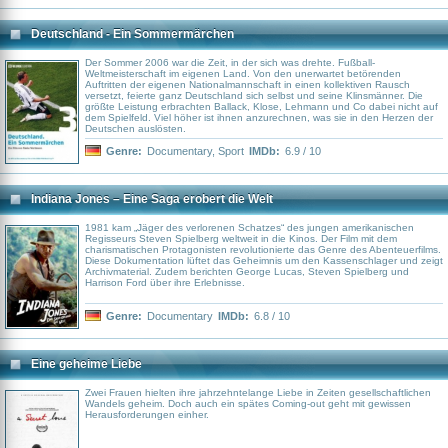
Abu Dhabi spielt “Islamic Finance” eine immer größere Rolle. Die
Dokumentation blickt hinter die Kulissen dieses islamischen Finanzsystems,
stellt neue, aufstrebende Unternehmer, aber auch einfache Arbeiter vor.
Deutschland - Ein Sommermärchen
Sowohl Wirtschaftsexperten in London, dem europäischen Zentrum von
“Islamic Finance”, als auch Schlüsselfiguren aus den Golfstaaten erklären
Unterschiede, Gemeinsamkeiten und nicht zuletzt Probleme eines Systems,
Der Sommer 2006 war die Zeit, in der sich was drehte. Fußball-
von dem viele Ökonomen glauben, dass es das 21. Jahrhundert
Weltmeisterschaft im eigenen Land. Von den unerwartet betörenden
entscheidend mitprägen wird. Islamische Rechtsgelehrte, die Scholars, legen
Auftritten der eigenen Nationalmannschaft in einen kollektiven Rausch
fest, welche Finanzmodelle nach dem Koran “halal” – erlaubt – und “haram” –
versetzt, feierte ganz Deutschland sich selbst und seine Klinsmänner. Die
verboten – sind. Aber schafft es “Islamic Finance”, seiner Vorgabe gerecht zu
größte Leistung erbrachten Ballack, Klose, Lehmann und Co dabei nicht auf
werden, sämtlichen Bankgeschäften reale Werte zu unterlegen, also
dem Spielfeld. Viel höher ist ihnen anzurechnen, was sie in den Herzen der
Sicherheiten, die westliche Banken durch immer neue Spekulationsmodelle
Deutschen auslösten.
nicht mehr gewährleisten?
Genre:
Documentary
,
Sport
IMDb:
6.9 / 10
Indiana Jones – Eine Saga erobert die Welt
1981 kam „Jäger des verlorenen Schatzes“ des jungen amerikanischen
Regisseurs Steven Spielberg weltweit in die Kinos. Der Film mit dem
charismatischen Protagonisten revolutionierte das Genre des Abenteuerfilms.
Diese Dokumentation lüftet das Geheimnis um den Kassenschlager und zeigt
Archivmaterial. Zudem berichten George Lucas, Steven Spielberg und
Harrison Ford über ihre Erlebnisse.
Genre:
Documentary
IMDb:
6.8 / 10
Eine geheime Liebe
Zwei Frauen hielten ihre jahrzehntelange Liebe in Zeiten gesellschaftlichen
Wandels geheim. Doch auch ein spätes Coming-out geht mit gewissen
Herausforderungen einher.