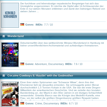
Der furchtlose und lebenslustige nepalesische Bergsteiger hat sich das
Unmögliche vorgenommen: Er möchte die Gipfel aller 14 Achttausender der
Erde in nur sieben Monaten erklimmen und damit den bisherigen Rekord von
sieben Jahren ...
Genre:
IMDb:
7.7 / 10
Wunderland
Dokumentarfilm über das weltberühmte Miniatur-Wunderland in Hamburg mit
bisher unveröffentlichtem Archivmaterial und aufwändigen Animationen.
Genre:
Adventure
,
Documentary
IMDb:
7.6 / 10
Cocaine Cowboys II: Hustlin' with the Godmother
Einer ihrer vielen Spitznamen war “Schwarze Witwe”, denn ihre drei
Ehemänner ließ sie skrupellos ermorden. Sie schmuggelte jeden Monat
durchschnittlich 1,5 Tonnen Kokain in die USA. Sie war die erste Drogen-
Milliardärin der amerikanischen Geschichte. Und sie zettelte den brutalen
Bandenkrieg an, der Miami in den 80er Jahren in ein blutiges Schlachtfeld
verwandelte. Griselda Blanco war die Königin des Medellín-Kartells; eine
Frau, vor der selbst die größten Drogenbarone größten Respekt hatten.
Charles Cosby war Griseldas Liebhaber und die Nummer Zwei in ihrem
Drogenimperium. Wie er die Trennung und den Ausstieg überleben konnte,
Genre:
Crime
,
Documentary
IMDb:
6.7 / 10
weiß er selbst nicht so genau..