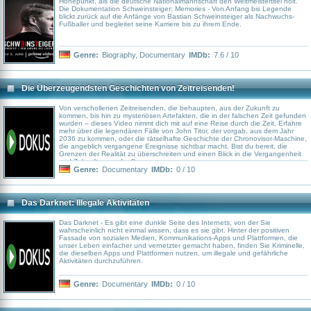
Höhepunkt, als die deutsche Nationalmannschaft den Weltmeistertitel holt.
Die Dokumentation Schweinsteiger: Memories - Von Anfang bis Legende
blickt zurück auf die Anfänge von Bastian Schweinsteiger als Nachwuchs-
Fußballer und begleitet seine Karriere bis zu ihrem Ende.
Genre:
Biography
,
Documentary
IMDb:
7.6 / 10
Die Überzeugendsten Geschichten von Zeitreisenden!
Von verschollenen Zeitreisenden, die behaupten, aus der Zukunft zu
kommen, bis hin zu mysteriösen Artefakten, die in der falschen Zeit gefunden
wurden – dieses Video nimmt dich mit auf eine Reise durch die Zeit. Erfahre
mehr über die legendären Fälle von John Titor, der vorgab, aus dem Jahr
2036 zu kommen, oder die rätselhafte Geschichte der Chronovisor-Maschine,
die angeblich vergangene Ereignisse sichtbar macht. Bist du bereit, die
Grenzen der Realität zu überschreiten und einen Blick in die Vergangenheit
und Zukunft zu werfen?
Genre:
Documentary
IMDb:
0 / 10
Das Darknet: Illegale Aktivitäten
Das Darknet - Es gibt eine dunkle Seite des Internets, von der Sie
wahrscheinlich nicht einmal wissen, dass es sie gibt. Hinter der positiven
Fassade von sozialen Medien, Kommunikations-Apps und Plattformen, die
unser Leben einfacher und vernetzter gemacht haben, finden Sie Kriminelle,
die dieselben Apps und Plattformen nutzen, um illegale und gefährliche
Aktivitäten durchzuführen.
Genre:
Documentary
IMDb:
0 / 10