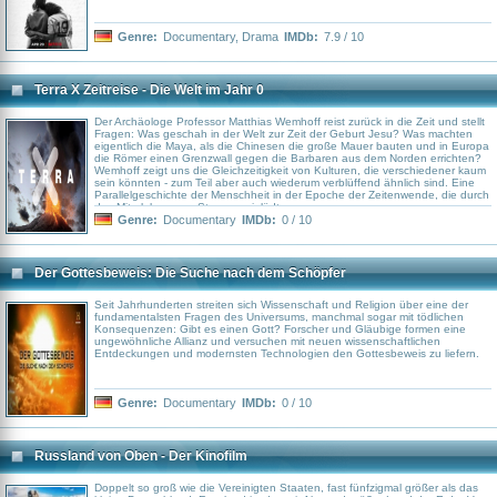
Genre:
Documentary
,
Drama
IMDb:
7.9 / 10
Terra X Zeitreise - Die Welt im Jahr 0
Der Archäologe Professor Matthias Wemhoff reist zurück in die Zeit und stellt
Fragen: Was geschah in der Welt zur Zeit der Geburt Jesu? Was machten
eigentlich die Maya, als die Chinesen die große Mauer bauten und in Europa
die Römer einen Grenzwall gegen die Barbaren aus dem Norden errichten?
Wemhoff zeigt uns die Gleichzeitigkeit von Kulturen, die verschiedener kaum
sein könnten - zum Teil aber auch wiederum verblüffend ähnlich sind. Eine
Parallelgeschichte der Menschheit in der Epoche der Zeitenwende, die durch
das Miterleben zum Staunen einlädt.
Genre:
Documentary
IMDb:
0 / 10
Der Gottesbeweis: Die Suche nach dem Schöpfer
Seit Jahrhunderten streiten sich Wissenschaft und Religion über eine der
fundamentalsten Fragen des Universums, manchmal sogar mit tödlichen
Konsequenzen: Gibt es einen Gott? Forscher und Gläubige formen eine
ungewöhnliche Allianz und versuchen mit neuen wissenschaftlichen
Entdeckungen und modernsten Technologien den Gottesbeweis zu liefern.
Genre:
Documentary
IMDb:
0 / 10
Russland von Oben - Der Kinofilm
Doppelt so groß wie die Vereinigten Staaten, fast fünfzigmal größer als das