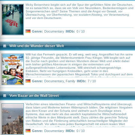
Micky Beisenherz begibt sich auf die Spur der gefühlten Nöte der Deutschen.
Ist es tatsächlich so, dass sie ein Volk von Neurotikern, Bedenkenträgern und
Sorgenmenschen sind? Seine Themen sind die Angst vor Gewalt, vor
Überwachung, vor Überfremdung, vor sozialem Abstieg, vor Verantwor­tung
und vor dem Deutschsein.
Genre:
Documentary
IMDb:
0 / 10
Willi und die Wunder dieser Welt
Willi hat das Fernweh gepackt. Er will weg, weit weg. Angestiftet hat ihn seine
92- jährige Freundin, die Weltenbummlerin Frau Klinger. Willi begibt sich auf
die Suche nach großen und kleinen Wundern dieser Welt und erlebt dabei
sein bisher größtes Abenteuer in einigen der extremsten und
außergewöhnlichsten Lebensräume. Willi streichelt schwergewichtige
Eisbären, flieht vor hungrigen Krokodilen, geht unter in den
Menschenmassen der japanischen Megastadt Tokio und durchquert auf dem
Motorrad die größte und einsamste Wüste der Welt. Überall auf der
Reiseroute begegnet er liebenswerten Menschen, die ihm bereitwillig zeigen,
Genre:
Documentary
,
Family
IMDb:
7 / 10
was das Leben an diesem Ort einzigartig macht. Auch mit großen, kleinen,
gefährlichen, süßen und ekligen Tieren geht Willi auf Tuchfühlung –
manchmal mehr als ihm lieb ist. Und schließlich gelangt er nach vielen
aufregenden Erlebnissen an den Ort, von dem Frau Klinger, immer
Vom Bazar an die Wall Street
geschwärmt hat. In der Sahara erfüllt er ihr einen Herzenswunsch, denn:
“Versprochen ist schließlich versprochen”.
Verfechter eines islamischen Finanz- und Wirtschaftssystems sind überzeugt,
dass Islam und Moderne keinen Widerspruch bilden. Die religiösen Vorgaben
aus dem Koran und der Scharia sind vielmehr auch Grundlage eines
Systems, das weit mehr als das westlich kapitalistische Wirtschaftsmodell
ethische Werte in den Mittelpunkt stellt. Dazu zählen die gerechte Teilung
von Risiken und die Förderung wirtschaftlich benachteiligter Mitglieder der
Gesellschaft. Vor allem muss jedes Bankgeschäft mit einem realen Wert
unterlegt werden, und Zinsen auf Bankgeschäfte sind nicht zulässig. Vom
alten Bazar Istanbuls über die neue, religiös geprägte Unternehmerschicht in
Genre:
Documentary
IMDb:
0 / 10
Anatolien bis zu den glitzernden Wolkenkratzern in Bahrain, Katar, Dubai und